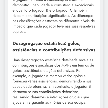
demonstrou habilidade e consistência excecionais,
enquanto o Jogador B e o Jogador C também
fizeram contribuições significativas. As diferenças
nas classificações destacam os diferentes níveis de
impacto que cada jogador teve nas suas respetivas
equipas.
Desagregação estatística: golos,
assistências e contribuições defensivas
Uma desagregação estatística detalhada revela as
contribuições específicas dos MVPs em termos de
golos, assistências e ações defensivas. Por
exemplo, o Jogador A marcou vários golos e
forneceu várias assistências, demonstrando a sua
capacidade ofensiva. Em contraste, o Jogador B
destacou-se nas contribuições defensivas,
realizando desarmes e interceções cruciais que
ajudaram a garantir as vitórias da sua equipa.