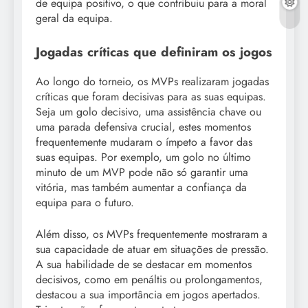
de equipa positivo, o que contribuiu para a moral
geral da equipa.
Jogadas críticas que definiram os jogos
Ao longo do torneio, os MVPs realizaram jogadas
críticas que foram decisivas para as suas equipas.
Seja um golo decisivo, uma assistência chave ou
uma parada defensiva crucial, estes momentos
frequentemente mudaram o ímpeto a favor das
suas equipas. Por exemplo, um golo no último
minuto de um MVP pode não só garantir uma
vitória, mas também aumentar a confiança da
equipa para o futuro.
Além disso, os MVPs frequentemente mostraram a
sua capacidade de atuar em situações de pressão.
A sua habilidade de se destacar em momentos
decisivos, como em penáltis ou prolongamentos,
destacou a sua importância em jogos apertados.