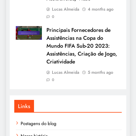
Lucas Almeida
4 months ago
0
Principais Fornecedores de
Assistências na Copa do
Mundo FIFA Sub-20 2023:
Assistências, Criação de Jogo,
Criatividade
Lucas Almeida
5 months ago
0
Links
Postagens do blog