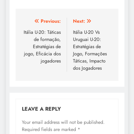
Post
Previous:
Next:
navigation
Itália U-20: Táticas
Itália U-20 Vs
de formação,
Uruguai U-20:
Estratégias de
Estratégias de
jogo, Eficácia dos
Jogo, Formações
jogadores
Táticas, Impacto
dos Jogadores
LEAVE A REPLY
Your email address will not be published.
Required fields are marked
*