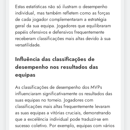
Estas estatísticas não só ilustram o desempenho
individual, mas também refletem como as forças
de cada jogador complementaram a estratégia
geral da sua equipa. Jogadores que equilibraram
papéis ofensivos e defensivos frequentemente
receberam classificações mais altas devido à sua
versatilidade.
Influência das classificações de
desempenho nos resultados das
equipas
As classificações de desempenho dos MVPs
influenciaram significativamente os resultados das
suas equipas no torneio. Jogadores com
classificações mais altas frequentemente levaram
as suas equipas a vitórias cruciais, demonstrando
que a excelência individual pode traduzir-se em
sucesso coletivo. Por exemplo, equipas com vários