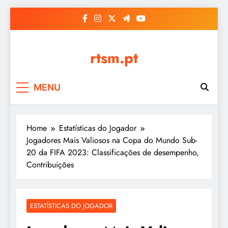
Skip
to
content
rtsm.pt
MENU
Home
Estatísticas do Jogador
Jogadores Mais Valiosos na Copa do Mundo Sub-
20 da FIFA 2023: Classificações de desempenho,
Contribuições
ESTATÍSTICAS DO JOGADOR