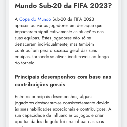
Mundo Sub-20 da FIFA 2023?
A
Copa do Mundo
Sub-20 da FIFA 2023
apresentou vários jogadores em destaque que
impactaram significativamente as atuações das
suas equipas. Estes jogadores não só se
destacaram individualmente, mas também
contribuíram para o sucesso geral das suas
equipas, tornando-se ativos inestimáveis ao longo
do torneio.
Principais desempenhos com base nas
contribuições gerais
Entre os principais desempenhos, alguns
jogadores destacaram-se consistentemente devido
às suas habilidades excecionais e contribuições. A
sua capacidade de influenciar os jogos e criar
oportunidades de golo foi crucial para as suas