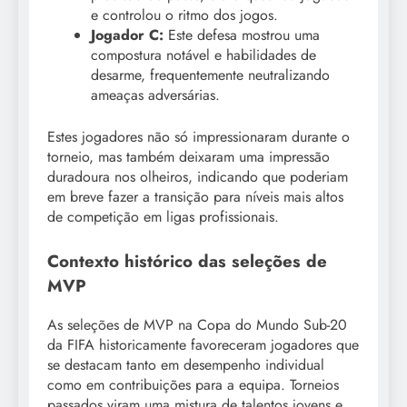
e controlou o ritmo dos jogos.
Jogador C:
Este defesa mostrou uma
compostura notável e habilidades de
desarme, frequentemente neutralizando
ameaças adversárias.
Estes jogadores não só impressionaram durante o
torneio, mas também deixaram uma impressão
duradoura nos olheiros, indicando que poderiam
em breve fazer a transição para níveis mais altos
de competição em ligas profissionais.
Contexto histórico das seleções de
MVP
As seleções de MVP na Copa do Mundo Sub-20
da FIFA historicamente favoreceram jogadores que
se destacam tanto em desempenho individual
como em contribuições para a equipa. Torneios
passados viram uma mistura de talentos jovens e