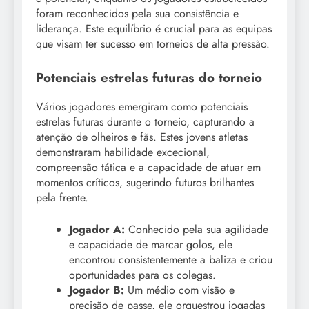
foram reconhecidos pela sua consistência e
liderança. Este equilíbrio é crucial para as equipas
que visam ter sucesso em torneios de alta pressão.
Potenciais estrelas futuras do torneio
Vários jogadores emergiram como potenciais
estrelas futuras durante o torneio, capturando a
atenção de olheiros e fãs. Estes jovens atletas
demonstraram habilidade excecional,
compreensão tática e a capacidade de atuar em
momentos críticos, sugerindo futuros brilhantes
pela frente.
Jogador A:
Conhecido pela sua agilidade
e capacidade de marcar golos, ele
encontrou consistentemente a baliza e criou
oportunidades para os colegas.
Jogador B:
Um médio com visão e
precisão de passe, ele orquestrou jogadas