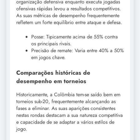
organização defensiva enquanto executa jogadas
ofensivas rápidas levou a resultados competitivos.
As suas métricas de desempenho frequentemente
refletem um forte equilíbrio entre ataque e defesa.
Posse: Tipicamente acima de 55% contra
os principais rivais.
Precisão de remate: Varia entre 40% a 50%
em jogos chave.
Comparações históricas de
desempenho em torneios
Historicamente, a Colômbia tem-se saído bem em
torneios sub-20, frequentemente alcançando as
fases a eliminar. As suas aparições consistentes
nestas rondas destacam a sua natureza competitiva
e capacidade de se adaptar a vários estilos de
jogo.