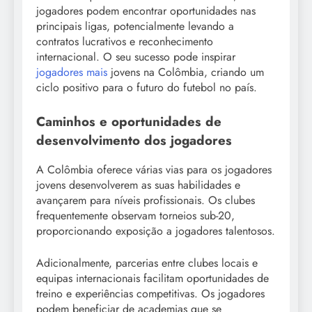
jogadores podem encontrar oportunidades nas
principais ligas, potencialmente levando a
contratos lucrativos e reconhecimento
internacional. O seu sucesso pode inspirar
jogadores mais
jovens na Colômbia, criando um
ciclo positivo para o futuro do futebol no país.
Caminhos e oportunidades de
desenvolvimento dos jogadores
A Colômbia oferece várias vias para os jogadores
jovens desenvolverem as suas habilidades e
avançarem para níveis profissionais. Os clubes
frequentemente observam torneios sub-20,
proporcionando exposição a jogadores talentosos.
Adicionalmente, parcerias entre clubes locais e
equipas internacionais facilitam oportunidades de
treino e experiências competitivas. Os jogadores
podem beneficiar de academias que se