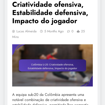
Criatividade ofensiva,
Estabilidade defensiva,
Impacto do jogador
Lucas Almeida
5 Months Ago
0
25
Mins
A equipa sub-20 da Colômbia apresenta uma
notável combinação de criatividade ofensiva e
estabilidade defensiva, permitindo-lhes competir