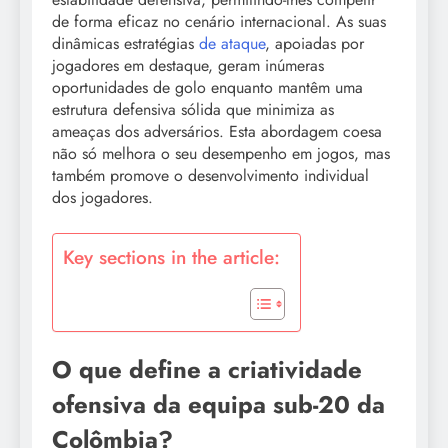
de forma eficaz no cenário internacional. As suas
dinâmicas estratégias
de ataque
, apoiadas por
jogadores em destaque, geram inúmeras
oportunidades de golo enquanto mantêm uma
estrutura defensiva sólida que minimiza as
ameaças dos adversários. Esta abordagem coesa
não só melhora o seu desempenho em jogos, mas
também promove o desenvolvimento individual
dos jogadores.
Key sections in the article:
O que define a criatividade
ofensiva da equipa sub-20 da
Colômbia?