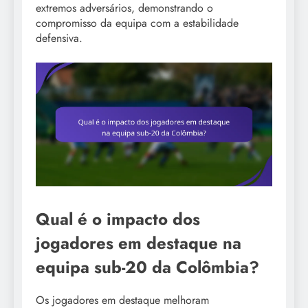
extremos adversários, demonstrando o
compromisso da equipa com a estabilidade
defensiva.
Qual é o impacto dos
jogadores em destaque na
equipa sub-20 da Colômbia?
Os jogadores em destaque melhoram