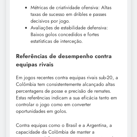
Métricas de criatividade ofensiva: Altas
taxas de sucesso em dribles e passes
decisivos por jogo.
Avaliações de estabilidade defensiva:
Baixos golos concedidos e fortes
estatísticas de interceção.
Referências de desempenho contra
equipas rivais
Em jogos recentes contra equipas rivais sub-20, a
Colômbia tem consistentemente alcançado altas
percentagens de posse e precisão de remates.
Estas referências indicam a sua eficácia tanto em
controlar o jogo como em converter
oportunidades em golos.
Contra equipas como o Brasil e a Argentina, a
capacidade da Colômbia de manter a