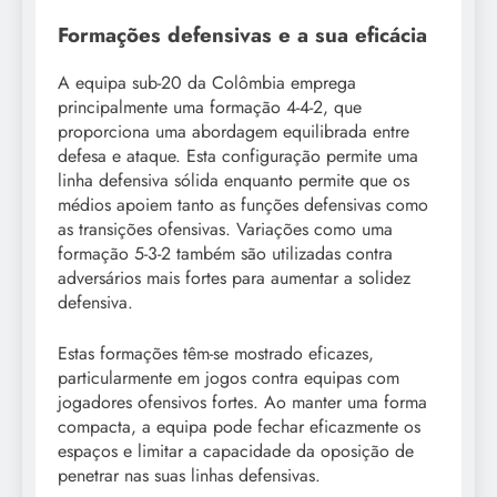
Formações defensivas e a sua eficácia
A equipa sub-20 da Colômbia emprega
principalmente uma formação 4-4-2, que
proporciona uma abordagem equilibrada entre
defesa e ataque. Esta configuração permite uma
linha defensiva sólida enquanto permite que os
médios apoiem tanto as funções defensivas como
as transições ofensivas. Variações como uma
formação 5-3-2 também são utilizadas contra
adversários mais fortes para aumentar a solidez
defensiva.
Estas formações têm-se mostrado eficazes,
particularmente em jogos contra equipas com
jogadores ofensivos fortes. Ao manter uma forma
compacta, a equipa pode fechar eficazmente os
espaços e limitar a capacidade da oposição de
penetrar nas suas linhas defensivas.