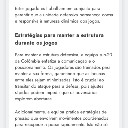
Estes jogadores trabalham em conjunto para
garantir que a unidade defensiva permaneça coesa
e responsiva à natureza dinâmica dos jogos.
Estratégias para manter a estrutura
durante os jogos
Para manter a estrutura defensiva, a equipa sub-20
da Colômbia enfatiza a comunicação e o
posicionamento. Os jogadores são treinados para
manter a sua forma, garantindo que as lacunas
entre eles sejam minimizadas. Isto é crucial ao
transitar do ataque para a defesa, pois ajustes
rápidos podem impedir que os adversários
explorem aberturas.
Adicionalmente, a equipa pratica estratégias de
pressão que envolvem movimentos coordenados
para recuperar a posse rapidamente. Isto não só