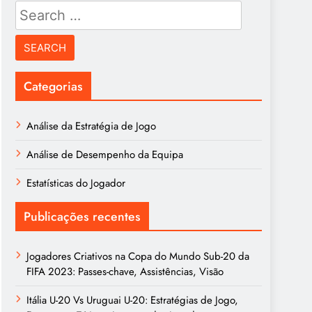
Search
for:
Categorias
Análise da Estratégia de Jogo
Análise de Desempenho da Equipa
Estatísticas do Jogador
Publicações recentes
Jogadores Criativos na Copa do Mundo Sub-20 da
FIFA 2023: Passes-chave, Assistências, Visão
Itália U-20 Vs Uruguai U-20: Estratégias de Jogo,