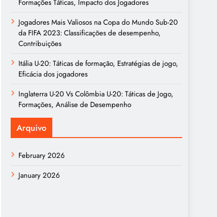
Formações Táticas, Impacto dos Jogadores
Jogadores Mais Valiosos na Copa do Mundo Sub-20
da FIFA 2023: Classificações de desempenho,
Contribuições
Itália U-20: Táticas de formação, Estratégias de jogo,
Eficácia dos jogadores
Inglaterra U-20 Vs Colômbia U-20: Táticas de Jogo,
Formações, Análise de Desempenho
Arquivo
February 2026
January 2026