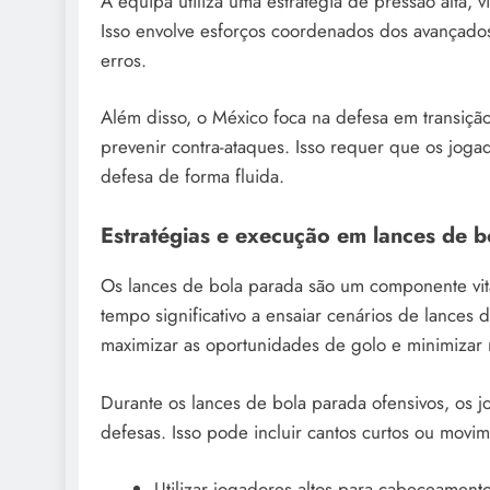
A equipa utiliza uma estratégia de pressão alta,
Isso envolve esforços coordenados dos avançados
erros.
Além disso, o México foca na defesa em transiçã
prevenir contra-ataques. Isso requer que os joga
defesa de forma fluida.
Estratégias e execução em lances de b
Os lances de bola parada são um componente vita
tempo significativo a ensaiar cenários de lances
maximizar as oportunidades de golo e minimizar r
Durante os lances de bola parada ofensivos, os jo
defesas. Isso pode incluir cantos curtos ou movim
Utilizar jogadores altos para cabeceamento