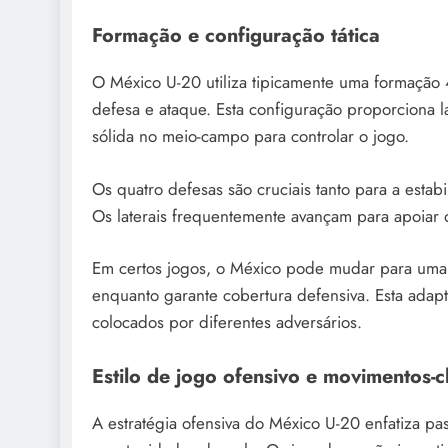
Formação e configuração tática
O México U-20 utiliza tipicamente uma formação
defesa e ataque. Esta configuração proporciona 
sólida no meio-campo para controlar o jogo.
Os quatro defesas são cruciais tanto para a estabi
Os laterais frequentemente avançam para apoiar o
Em certos jogos, o México pode mudar para uma 
enquanto garante cobertura defensiva. Esta adapt
colocados por diferentes adversários.
Estilo de jogo ofensivo e movimentos-
A estratégia ofensiva do México U-20 enfatiza pas