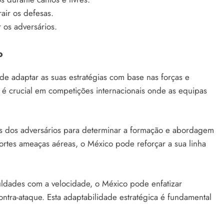
air os defesas.
 os adversários.
o
e adaptar as suas estratégias com base nas forças e
e é crucial em competições internacionais onde as equipas
cas dos adversários para determinar a formação e abordagem
ortes ameaças aéreas, o México pode reforçar a sua linha
culdades com a velocidade, o México pode enfatizar
ontra-ataque. Esta adaptabilidade estratégica é fundamental