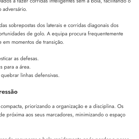
dos a fazer corridas inteligentes sem a bola, facilitando o
 adversário.
das sobrepostas dos laterais e corridas diagonais dos
portunidades de golo. A equipa procura frequentemente
te em momentos de transição.
sticar as defesas.
as para a área.
quebrar linhas defensivas.
ressão
ompacta, priorizando a organização e a disciplina. Os
ade próxima aos seus marcadores, minimizando o espaço